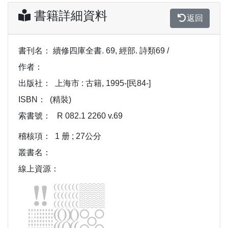
書籍詳細資料
返回
書刊名：
續修四庫全書. 69, 經部. 詩類69 /
作者：
出版社：
上海市 : 古籍, 1995-[民84-]
ISBN：
(精裝)
索書號：
R 082.1 2260 v.69
稽核項：
1 册 ; 27公分
叢書名：
線上資源：
Previous
Next