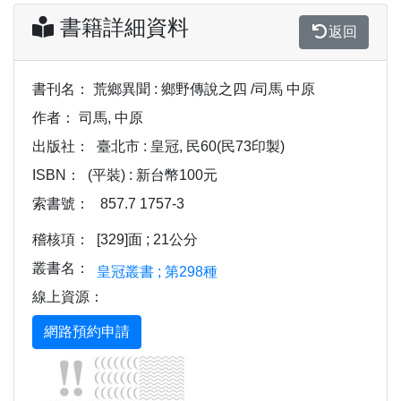
書籍詳細資料
返回
書刊名：
荒鄉異聞 : 鄉野傳說之四 /司馬 中原
作者：
司馬, 中原
出版社：
臺北市 : 皇冠, 民60(民73印製)
ISBN：
(平裝) : 新台幣100元
索書號：
857.7 1757-3
稽核項：
[329]面 ; 21公分
叢書名：
皇冠叢書 ; 第298種
線上資源：