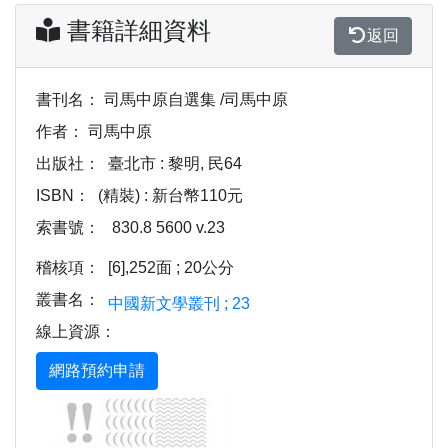
書籍詳細資料
返回
書刊名：
司馬中原自選集 /司馬中原
作者：
司馬中原
出版社：
臺北市 : 黎明, 民64
ISBN：
(精裝) : 新台幣110元
索書號：
830.8 5600 v.23
稽核項：
[6],252面 ; 20公分
叢書名：
中國新文學叢刊 ; 23
線上資源：