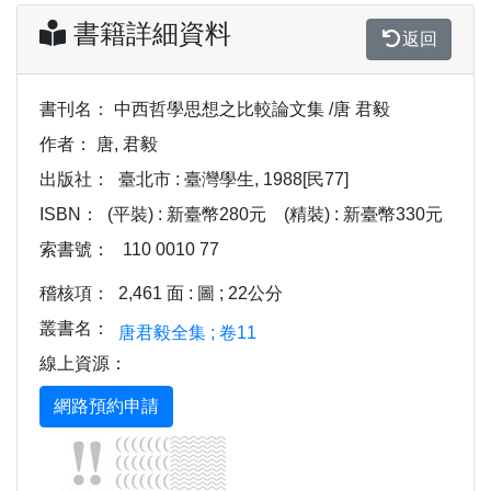
書籍詳細資料
返回
書刊名：
中西哲學思想之比較論文集 /唐 君毅
作者：
唐, 君毅
出版社：
臺北市 : 臺灣學生, 1988[民77]
ISBN：
(平裝) : 新臺幣280元
(精裝) : 新臺幣330元
索書號：
110 0010 77
稽核項：
2,461 面 : 圖 ; 22公分
叢書名：
唐君毅全集 ; 卷11
線上資源：