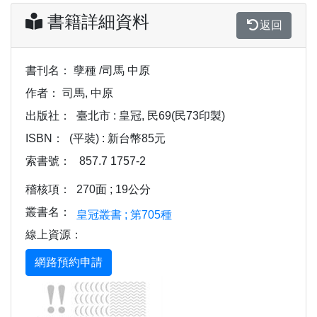
書籍詳細資料
返回
書刊名：
孽種 /司馬 中原
作者：
司馬, 中原
出版社：
臺北市 : 皇冠, 民69(民73印製)
ISBN：
(平裝) : 新台幣85元
索書號：
857.7 1757-2
稽核項：
270面 ; 19公分
叢書名：
皇冠叢書 ; 第705種
線上資源：