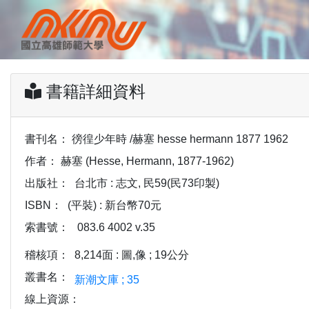
書籍詳細資料
書刊名：
徬徨少年時 /赫塞 hesse hermann 1877 1962
作者：
赫塞 (Hesse, Hermann, 1877-1962)
出版社：
台北市 : 志文, 民59(民73印製)
ISBN：
(平裝) : 新台幣70元
索書號：
083.6 4002 v.35
稽核項：
8,214面 : 圖,像 ; 19公分
叢書名：
新潮文庫 ; 35
線上資源：