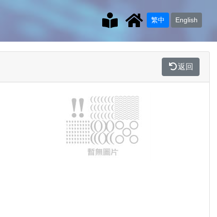
繁中
English
返回
Previous
Next