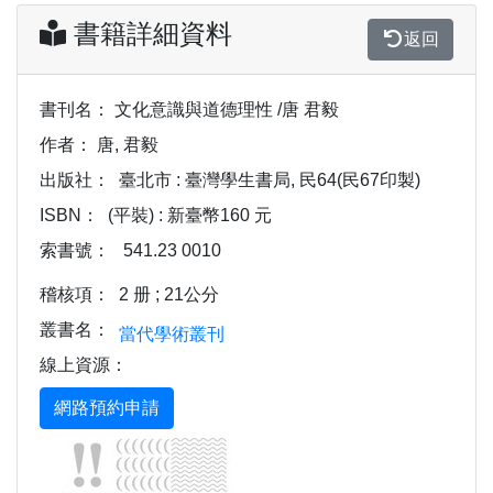
書籍詳細資料
返回
書刊名：
文化意識與道德理性 /唐 君毅
作者：
唐, 君毅
出版社：
臺北市 : 臺灣學生書局, 民64(民67印製)
ISBN：
(平裝) : 新臺幣160 元
索書號：
541.23 0010
稽核項：
2 册 ; 21公分
叢書名：
當代學術叢刊
線上資源：