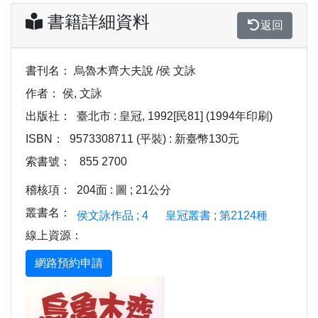
書籍詳細資料
返回
書刊名：
烏魯木齊大夫說 /侯 文詠
作者：
侯, 文詠
出版社：
臺北市 : 皇冠, 1992[民81] (1994年印刷)
ISBN：
9573308711 (平裝) : 新臺幣130元
索書號：
855 2700
稽核項：
204面 : 圖 ; 21公分
叢書名：
侯文詠作品 ; 4
皇冠叢書 ; 第2124種
線上資源：