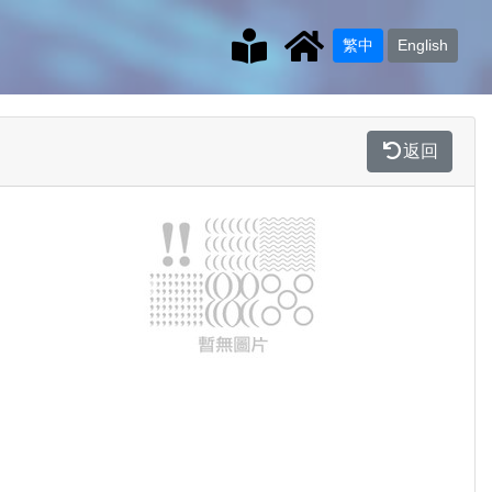
繁中
English
返回
Previous
Next