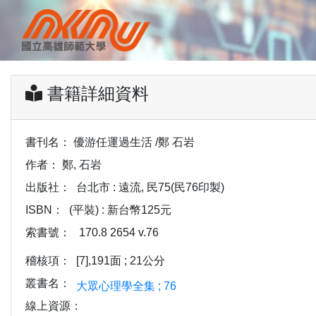
書籍詳細資料
書刊名：
優游任運過生活 /鄭 石岩
作者：
鄭, 石岩
出版社：
台北市 : 遠流, 民75(民76印製)
ISBN：
(平裝) : 新台幣125元
索書號：
170.8 2654 v.76
稽核項：
[7],191面 ; 21公分
叢書名：
大眾心理學全集 ; 76
線上資源：