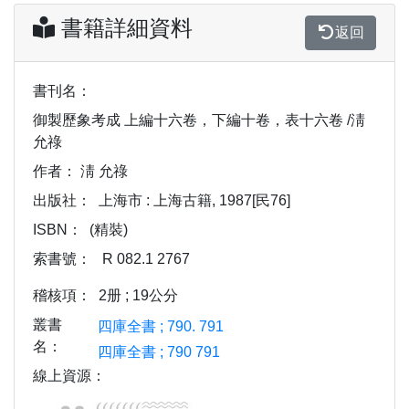
書籍詳細資料
返回
書刊名：
御製歷象考成 上編十六卷，下編十卷，表十六卷 /淸
允祿
作者：
淸 允祿
出版社：
上海市 : 上海古籍, 1987[民76]
ISBN：
(精裝)
索書號：
R 082.1 2767
稽核項：
2册 ; 19公分
叢書
四庫全書 ; 790. 791
名：
四庫全書 ; 790 791
線上資源：