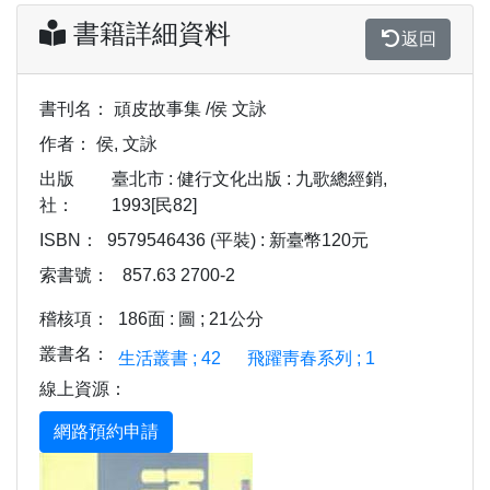
書籍詳細資料
返回
書刊名：
頑皮故事集 /侯 文詠
作者：
侯, 文詠
出版
臺北市 : 健行文化出版 : 九歌總經銷,
社：
1993[民82]
ISBN：
9579546436 (平裝) : 新臺幣120元
索書號：
857.63 2700-2
稽核項：
186面 : 圖 ; 21公分
叢書名：
生活叢書 ; 42
飛躍靑春系列 ; 1
線上資源：