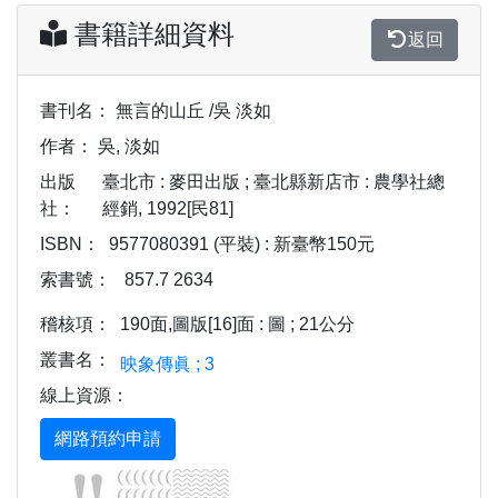
書籍詳細資料
返回
書刊名：
無言的山丘 /吳 淡如
作者：
吳, 淡如
出版
臺北市 : 麥田出版 ; 臺北縣新店市 : 農學社總
社：
經銷, 1992[民81]
ISBN：
9577080391 (平裝) : 新臺幣150元
索書號：
857.7 2634
稽核項：
190面,圖版[16]面 : 圖 ; 21公分
叢書名：
映象傳眞 ; 3
線上資源：