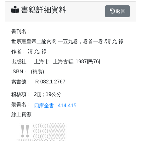
書籍詳細資料
返回
書刊名：
世宗憲皇帝上諭內閣 一五九卷，卷首一卷 /淸 允 祿
作者：
淸 允, 祿
出版社：
上海市 : 上海古籍, 1987[民76]
ISBN：
(精裝)
索書號：
R 082.1 2767
稽核項：
2册 ; 19公分
叢書名：
四庫全書 ; 414-415
線上資源：