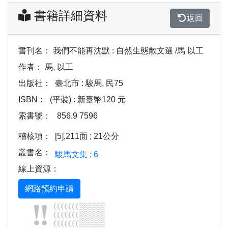
書籍詳細資料
返回
書刊名：
我們不能再沈默 : 自然生態散文選 /馬 以工
作者：
馬, 以工
出版社：
臺北市 : 駿馬, 民75
ISBN：
(平裝) : 新臺幣120 元
索書號：
856.9 7596
稽核項：
[5],211面 ; 21公分
叢書名：
駿馬文集 ; 6
線上資源：