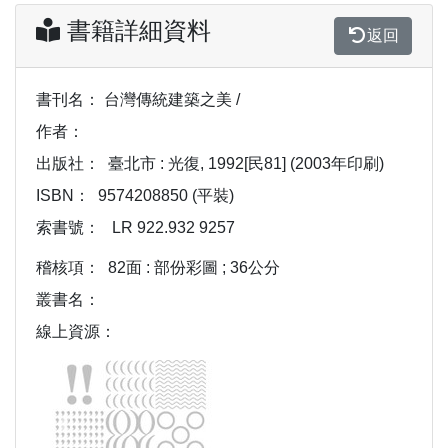
書籍詳細資料
返回
書刊名：
台灣傳統建築之美 /
作者：
出版社：
臺北市 : 光復, 1992[民81] (2003年印刷)
ISBN：
9574208850 (平裝)
索書號：
LR 922.932 9257
稽核項：
82面 : 部份彩圖 ; 36公分
叢書名：
線上資源：
Previous
Next