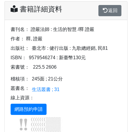
書籍詳細資料
返回
書刊名：
證嚴法師 : 生活的智慧 /釋 證嚴
作者：
釋, 證嚴
出版社：
臺北市 : 健行出版 : 九歌總經銷, 民81
ISBN：
9579546274 : 新臺幣130元
索書號：
225.5 2606
稽核項：
245面 ; 21公分
叢書名：
生活叢書 ; 31
線上資源：