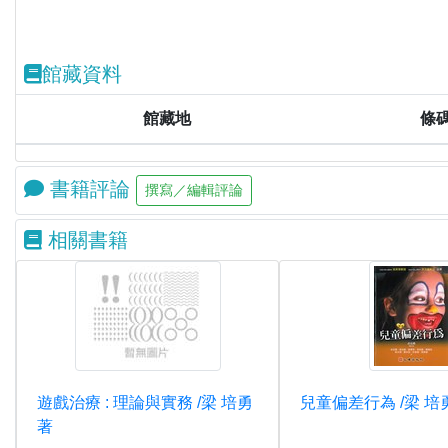
館藏資料
館藏地
條
書籍評論
相關書籍
遊戲治療 : 理論與實務 /梁 培勇
兒童偏差行為 /梁 培
著