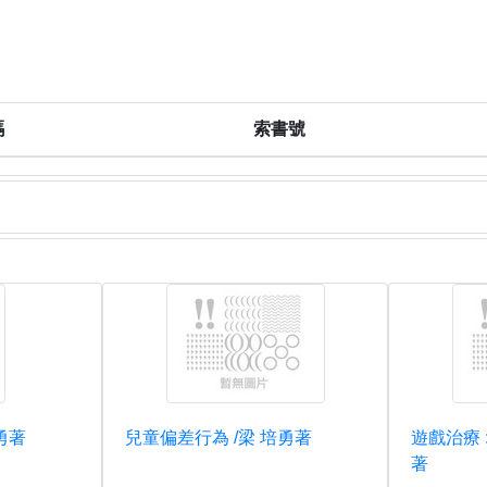
碼
索書號
勇著
兒童偏差行為 /梁 培勇著
遊戲治療 
著