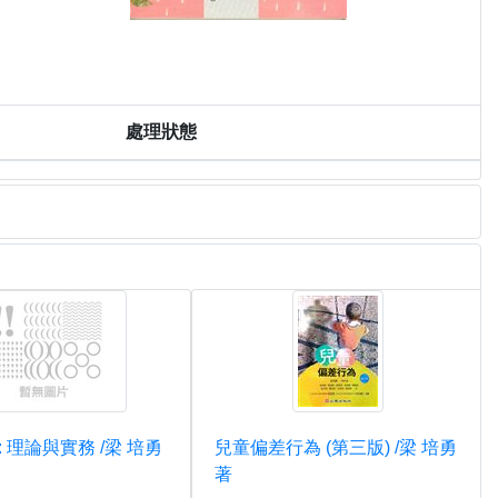
處理狀態
: 理論與實務 /梁 培勇
兒童偏差行為 (第三版) /梁 培勇
著