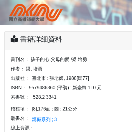
書籍詳細資料
書刊名：
孩子的心.父母的愛 /梁 培勇
作者：
梁, 培勇
出版社：
臺北市 : 張老師, 1988[民77]
ISBN：
9579486360 (平裝) : 新臺幣 110 元
索書號：
528.2 3341
稽核項：
[8],176面 : 圖 ; 21公分
叢書名：
親職系列 ; 3
線上資源：