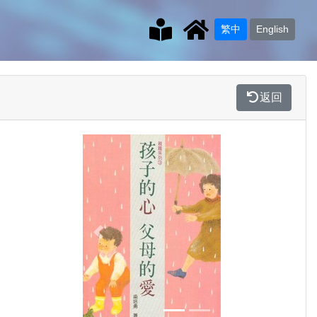
繁中
English
返回
Previous
Next