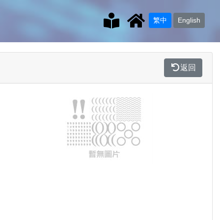
繁中
English
返回
Previous
Next