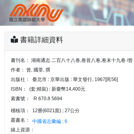
書籍詳細資料
書刊名：
湖南通志 二百八十八卷,卷首八卷,卷末十九卷 /曾 
作者：
曾, 國荃, 撰
出版社：
臺北市 : 京華出版 : 華文發行, 1967[民56]
ISBN：
(套:精裝) : 新臺幣14,400元
索書號：
R 670.8 5694
稽核項：
12册(6021面) ; 27公分
叢書名：
中國省志彙編 ; 6
線上資源：