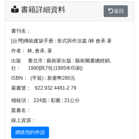
書籍詳細資料
返回
書刊名：
[台灣]傳統建築手册 : 形式與作法篇 /林 會承 著
作者：
林, 會承, 著
出版
臺北市 : 藝術家出版 : 藝術圖書總經銷,
社：
1990[民79] (1995年印刷)
ISBN：
(平裝) : 新臺幣280元
索書號：
922.932 4481-2 79
稽核項：
224面 : 彩圖 ; 21公分
叢書名：
線上資源：