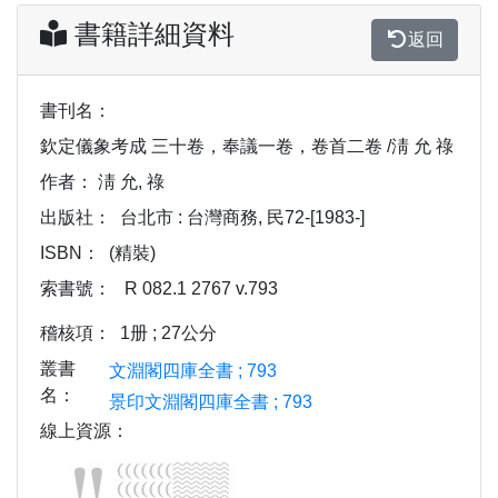
書籍詳細資料
返回
書刊名：
欽定儀象考成 三十卷，奉議一卷，卷首二卷 /淸 允 祿
作者：
淸 允, 祿
出版社：
台北市 : 台灣商務, 民72-[1983-]
ISBN：
(精裝)
索書號：
R 082.1 2767 v.793
稽核項：
1册 ; 27公分
叢書
文淵閣四庫全書 ; 793
名：
景印文淵閣四庫全書 ; 793
線上資源：