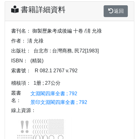
書籍詳細資料
返回
書刊名：
御製歷象考成後編 十卷 /淸 允祿
作者：
淸 允祿
出版社：
台北市 : 台灣商務, 民72[1983]
ISBN：
(精裝)
索書號：
R 082.1 2767 v.792
稽核項：
1册 ; 27公分
叢書
文淵閣四庫全書 ; 792
名：
景印文淵閣四庫全書 ; 792
線上資源：