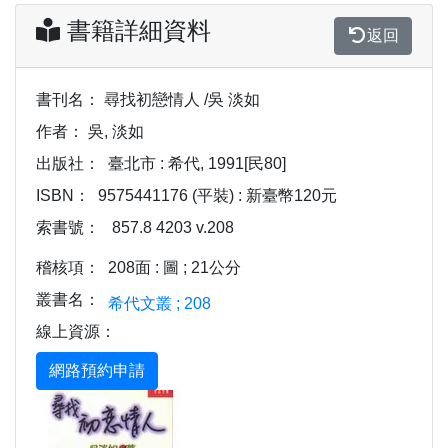
書籍詳細資料
返回
書刊名：
尋找初戀情人 /吳 淡如
作者：
吳, 淡如
出版社：
臺北市 : 希代, 1991[民80]
ISBN：
9575441176 (平裝) : 新臺幣120元
索書號：
857.8 4203 v.208
稽核項：
208面 : 圖 ; 21公分
叢書名：
希代文叢 ; 208
線上資源：