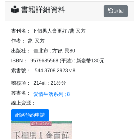
書籍詳細資料
返回
書刊名：
下個男人會更好 /曹 又方
作者：
曹, 又方
出版社：
臺北市 : 方智, 民80
ISBN：
9579685568 (平裝) : 新臺幣130元
索書號：
544.3708 2923 v.8
稽核項：
214面 ; 21公分
叢書名：
愛情生活系列 ; 8
線上資源：