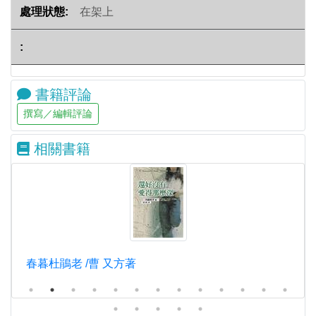
在架上
書籍評論
相關書籍
春暮杜鵑老 /曹 又方著