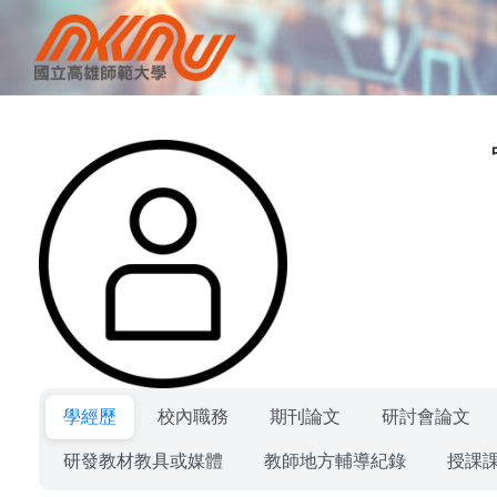
學經歷
校內職務
期刊論文
研討會論文
研發教材教具或媒體
教師地方輔導紀錄
授課