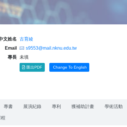
中文姓名
古育綾
Email
s9553@mail.nknu.edu.tw
專長
未填
匯出PDF
Change To English
專書
展演紀錄
專利
獲補助計畫
學術活動
課程