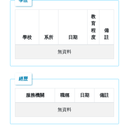
學歷
教
育
程
備
學校
系所
日期
度
註
無資料
經歷
服務機關
職稱
日期
備註
無資料