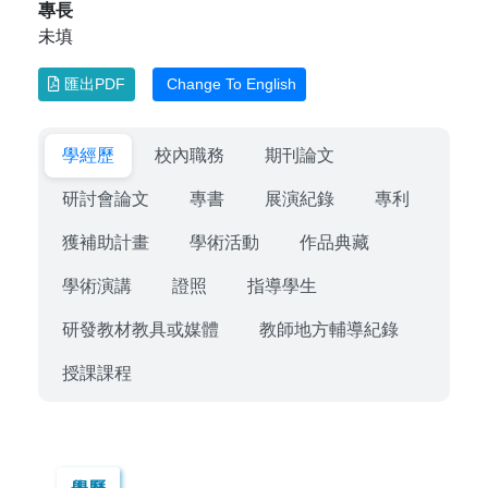
專長
未填
匯出PDF
Change To English
學經歷
校內職務
期刊論文
研討會論文
專書
展演紀錄
專利
獲補助計畫
學術活動
作品典藏
學術演講
證照
指導學生
研發教材教具或媒體
教師地方輔導紀錄
授課課程