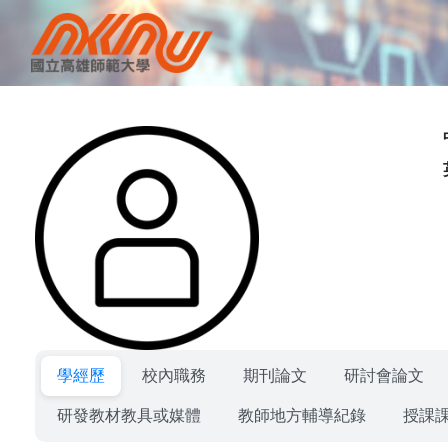
學經歷
校內職務
期刊論文
研討會論文
研發教材教具或媒體
教師地方輔導紀錄
授課