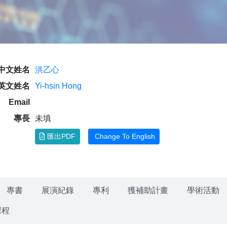
中文姓名
洪乙心
英文姓名
Yi-hsin Hong
Email
專長
未填
匯出PDF
Change To English
專書
展演紀錄
專利
獲補助計畫
學術活動
課程