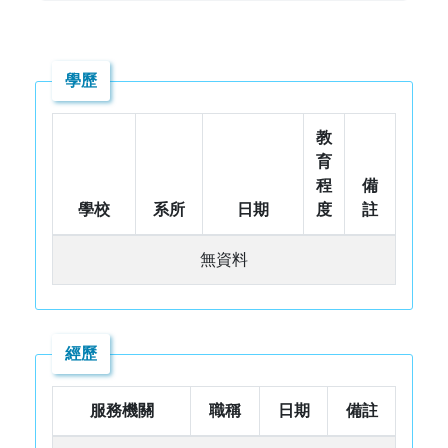
學歷
教
育
程
備
學校
系所
日期
度
註
無資料
經歷
服務機關
職稱
日期
備註