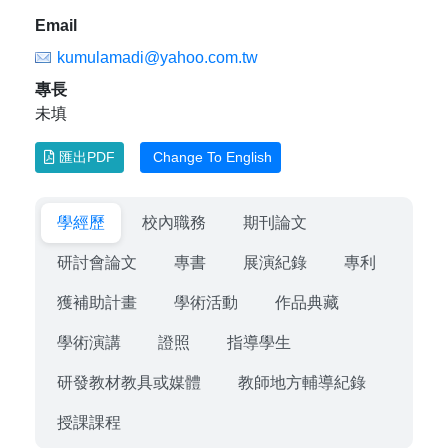
Email
kumulamadi@yahoo.com.tw
專長
未填
匯出PDF
Change To English
學經歷
校內職務
期刊論文
研討會論文
專書
展演紀錄
專利
獲補助計畫
學術活動
作品典藏
學術演講
證照
指導學生
研發教材教具或媒體
教師地方輔導紀錄
授課課程