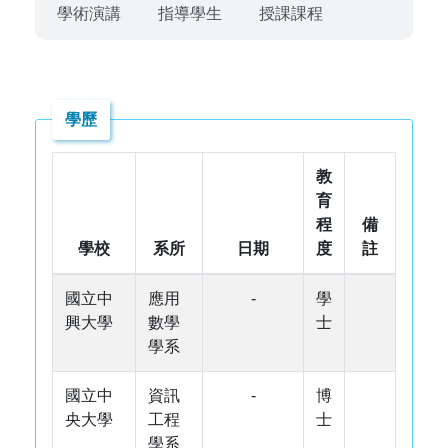
學術演講
指導學生
授課課程
學歷
教
育
程
備
學校
系所
日期
度
註
國立中
應用
-
學
興大學
數學
士
學系
國立中
資訊
-
博
央大學
工程
士
學系