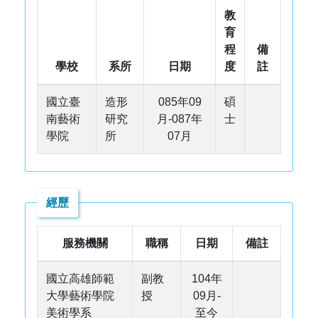
教
育
程
備
學校
系所
日期
度
註
國立臺
造形
085年09
碩
南藝術
研究
月-087年
士
學院
所
07月
經歷
服務機關
職稱
日期
備註
國立高雄師範
副教
104年
大學藝術學院
授
09月-
美術學系
至今