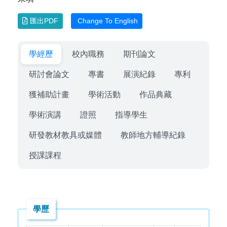
匯出PDF
Change To English
學經歷
校內職務
期刊論文
研討會論文
專書
展演紀錄
專利
獲補助計畫
學術活動
作品典藏
學術演講
證照
指導學生
研發教材教具或媒體
教師地方輔導紀錄
授課課程
學歷