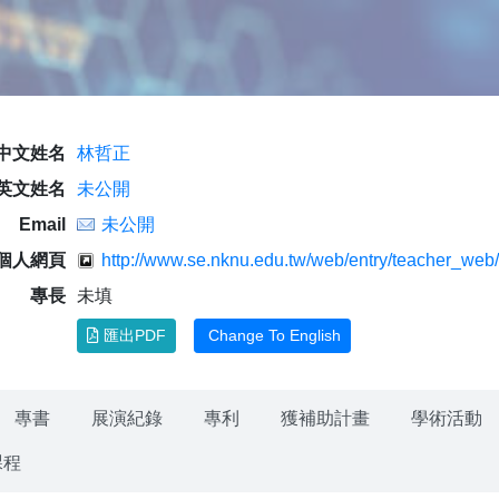
中文姓名
林哲正
英文姓名
未公開
Email
未公開
個人網頁
http://www.se.nknu.edu.tw/web/entry/teacher_web/
專長
未填
匯出PDF
Change To English
專書
展演紀錄
專利
獲補助計畫
學術活動
課程