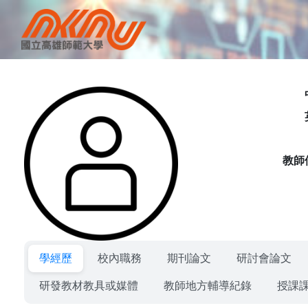
教師
學經歷
校內職務
期刊論文
研討會論文
研發教材教具或媒體
教師地方輔導紀錄
授課