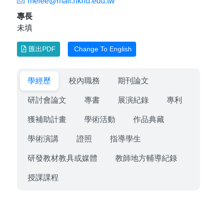
melee@mail.nknu.edu.tw
專長
未填
匯出PDF
Change To English
學經歷
校內職務
期刊論文
研討會論文
專書
展演紀錄
專利
獲補助計畫
學術活動
作品典藏
學術演講
證照
指導學生
研發教材教具或媒體
教師地方輔導紀錄
授課課程