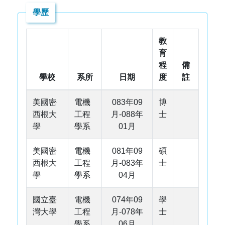
學歷
教
育
程
備
學校
系所
日期
度
註
美國密
電機
083年09
博
西根大
工程
月-088年
士
學
學系
01月
美國密
電機
081年09
碩
西根大
工程
月-083年
士
學
學系
04月
國立臺
電機
074年09
學
灣大學
工程
月-078年
士
學系
06月