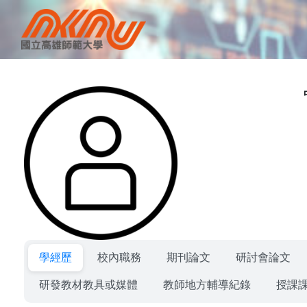
學經歷
校內職務
期刊論文
研討會論文
研發教材教具或媒體
教師地方輔導紀錄
授課