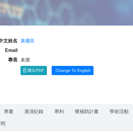
中文姓名
黃國良
Email
專長
未填
匯出PDF
Change To English
專書
展演紀錄
專利
獲補助計畫
學術活動
課程