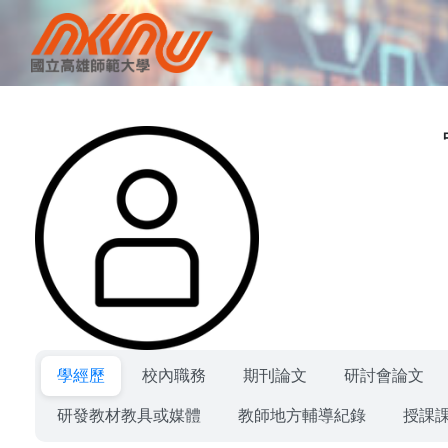
學經歷
校內職務
期刊論文
研討會論文
研發教材教具或媒體
教師地方輔導紀錄
授課