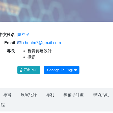
中文姓名
陳立民
Email
chenlm7@gmail.com
專長
視覺傳達設計
攝影
匯出PDF
Change To English
專書
展演紀錄
專利
獲補助計畫
學術活動
課程