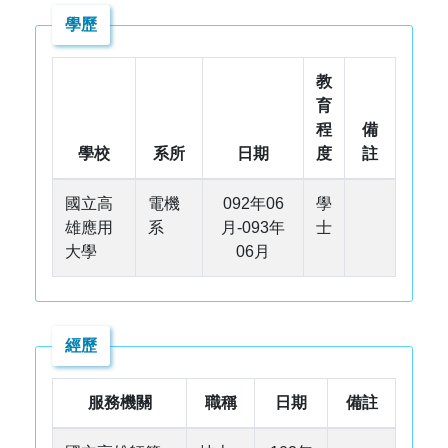
學歷
教
育
程
備
學校
系所
日期
度
註
國立高
電機
092年06
學
雄應用
系
月-093年
士
大學
06月
經歷
服務機關
職稱
日期
備註