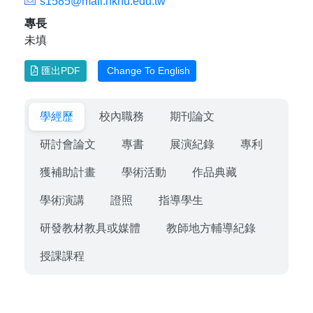
s1585@mail.nknu.edu.tw
專長
未填
匯出PDF
Change To English
學經歷
校內職務
期刊論文
研討會論文
專書
展演紀錄
專利
獲補助計畫
學術活動
作品典藏
學術演講
證照
指導學生
研發教材教具或媒體
教師地方輔導紀錄
授課課程