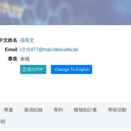
中文姓名
張翠文
Email
t1477@mail.nknu.edu.tw
專長
未填
匯出PDF
Change To English
專書
展演紀錄
專利
獲補助計畫
學術活動
課程