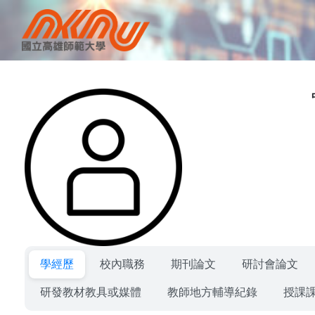
學經歷
校內職務
期刊論文
研討會論文
研發教材教具或媒體
教師地方輔導紀錄
授課