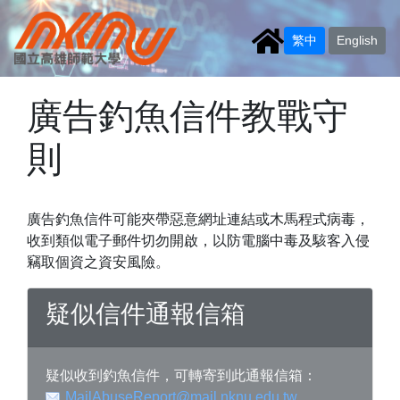
繁中
English
廣告釣魚信件教戰守
則
廣告釣魚信件可能夾帶惡意網址連結或木馬程式病毒，
收到類似電子郵件切勿開啟，以防電腦中毒及駭客入侵
竊取個資之資安風險。
疑似信件通報信箱
疑似收到釣魚信件，可轉寄到此通報信箱：
MailAbuseReport@mail.nknu.edu.tw